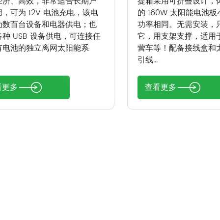
经济、高效，非常适合长期户
提箱采用可折叠设计，
，可为 12V 电池充电，该电
的 160W 太阳能电池
为数百台设备和电器供电；也
功率相同。无需安装，
种 USB 设备供电，可连接任
它，用支架支撑，适用
有电池的独立离网太阳能系
营车等！配备接线盒和
引线...
看更多
查看更多