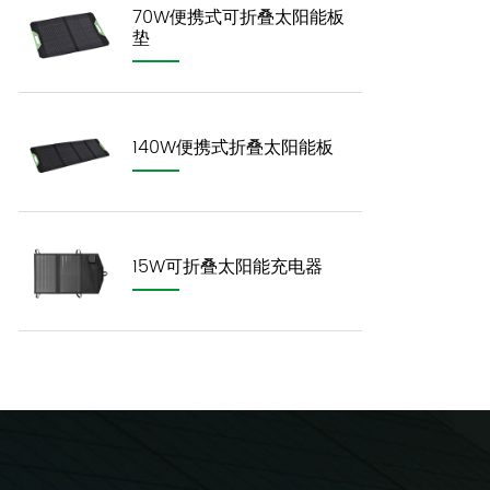
70W便携式可折叠太阳能板
垫
140W便携式折叠太阳能板
15W可折叠太阳能充电器