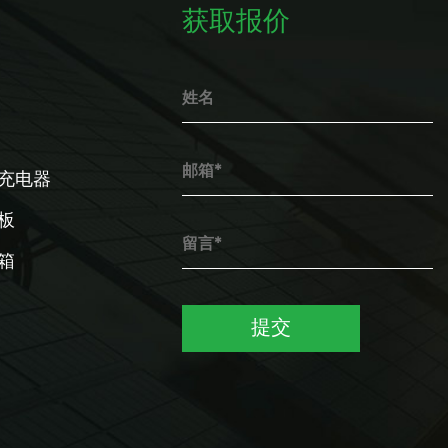
获取报价
充电器
板
箱