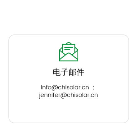
电子邮件
info@chisolar.cn
；
jennifer@chisolar.cn