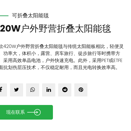
可折叠太阳能毯
420W户外野营折叠太阳能毯
款420W户外野营折叠太阳能毯与传统太阳能板相比，轻便灵
。功率大，体积小，露营、房车旅行、徒步旅行等时携带方
。采用高效单晶电池，户外快速充电。此外，采用PET或ETFE
面抗划伤层压技术，不仅稳定耐用，而且光电转换效率高。
现在联系