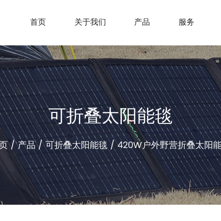
首页
关于我们
产品
服务
可折叠太阳能毯
页
/
产品
/
可折叠太阳能毯
/
420W户外野营折叠太阳