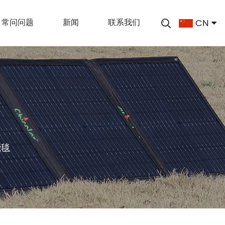
CN
常问问题
新闻
联系我们
能毯